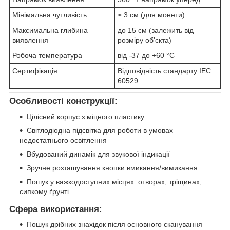
Мінімальна чутливість
≥ 3 см (для монети)
Максимальна глибина
до 15 см (залежить від
виявлення
розміру об'єкта)
Робоча температура
від -37 до +60 °C
Сертифікація
Відповідність стандарту IEC
60529
Особливості конструкції:
Цілісний корпус з міцного пластику
Світлодіодна підсвітка для роботи в умовах
недостатнього освітлення
Вбудований динамік для звукової індикації
Зручне розташування кнопки вмикання/вимикання
Пошук у важкодоступних місцях: отворах, тріщинах,
сипкому ґрунті
Сфера використання:
Пошук дрібних знахідок після основного сканування