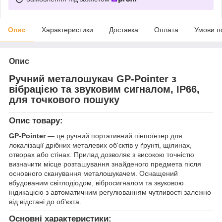
Опис
Характеристики
Доставка
Оплата
Умови п
Опис
Ручний металошукач GP-Pointer з
вібрацією та звуковим сигналом, IP66,
для точкового пошуку
Опис товару:
GP-Pointer
— це ручний портативний пінпоїнтер для
локалізації дрібних металевих об'єктів у ґрунті, щілинах,
отворах або стінах. Прилад дозволяє з високою точністю
визначити місце розташування знайденого предмета після
основного сканування металошукачем. Оснащений
вбудованим світлодіодом, вібросигналом та звуковою
індикацією з автоматичним регулюванням чутливості залежно
від відстані до об'єкта.
Основні характеристики: