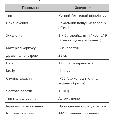
Параметр
Значення
Тип
Ручний ґрунтовий пінпоїнтер
Призначення
Локальний пошук металевих
об'єктів
Живлення
1 × батарейка типу "Крона" 9
В (не входить у комплект)
Матеріал корпусу
ABS-пластик
Довжина пристрою
23 см
Вага
175 г (з батарейкою)
Колір
Чорний
Ступінь захисту
IP66 (захист від пилу та
водяних бризок)
Частота роботи
12 кГц
Тип налаштування
Автоматичне
Індикатори виявлення
Пропорційна вібрація та звук
Напрямок виявлення
360° + напрямок уперед