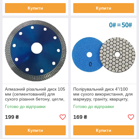
Купити
Купити
Алмазний різальний диск 105
Полірувальний диск 4"/100
мм (сегментований) для
мм сухого використання, для
сухого різання бетону, цегли,
мармуру, граніту, кварциту,
каменю
плитки та скла
Готово до відправки
Готово до відправки
199
169
₴
₴
Купити
Купити