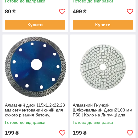
Готово до відправки
Готово до відправки
15 см, для монет і металів
80
499
₴
₴
Купити
Купити
Алмазний диск 115x1.2x22.23
Алмазний Гнучкий
мм сегментований синій для
Шліфувальний Диск Ø100 мм
сухого різання бетону,
P50 | Коло на Липучці для
залізобетону, каменю,
КШМ | Для Граніту,
Готово до відправки
Готово до відправки
плитки, мармуру
Керамограніту, Каменю
199
199
₴
₴