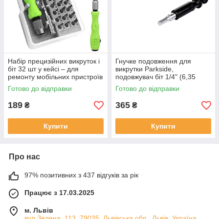
Набір прецизійних викруток і
Гнучке подовження для
біт 32 шт у кейсі – для
викрутки Parkside,
ремонту мобільних пристроїв
подовжувач біт 1/4" (6,35
та електроніки
мм), 28.5 см, гнучкий вал для
Готово до відправки
Готово до відправки
важкодоступних місць
189
365
₴
₴
Купити
Купити
Про нас
97% позитивних з 437 відгуків за рік
Працює з 17.03.2025
м. Львів
вул.Зелена, 113, 79035, Львівська обл., Львів, Україна