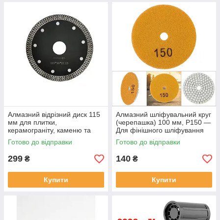
Алмазний відрізний диск 115
Алмазний шліфувальний круг
мм для плитки,
(черепашка) 100 мм, P150 —
керамограніту, каменю та
Для фінішного шліфування
цегли
граніту, мармуру, плитки, на
Готово до відправки
Готово до відправки
липучці
299
140
₴
₴
Купити
Купити