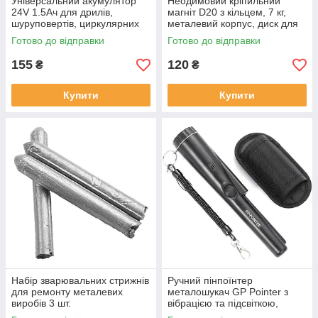
Універсальний акумулятор
Неодимовий кріпильний
24V 1.5Ач для дрилів,
магніт D20 з кільцем, 7 кг,
шуруповертів, циркулярних
металевий корпус, диск для
пилок та
монтажу та підвішування
Готово до відправки
Готово до відправки
електроінструментів, Li-ion
155
120
₴
₴
Купити
Купити
Набір зварювальних стрижнів
Ручний пінпоїнтер
для ремонту металевих
металошукач GP Pointer з
виробів 3 шт.
вібрацією та підсвіткою,
вологостійкий, глибинний до