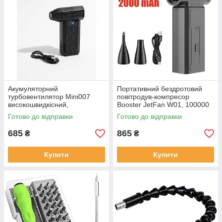
Акумуляторний
Портативний бездротовий
турбовентилятор Mini007
повітродув-компресор
високошвидкісний,
Booster JetFan W01, 100000
повітродувка для очищення
об/хв - для очищення ПК,
Готово до відправки
Готово до відправки
техніки, USB Type-C, 2000
клавіатур, авто, сушіння
мА·год, LED дисплей
685
865
₴
₴
Купити
Купити