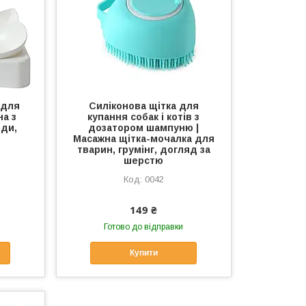
 для
Силіконова щітка для
на з
купання собак і котів з
оди,
дозатором шампуню |
Масажна щітка-мочалка для
тварин, грумінг, догляд за
шерстю
0042
149 ₴
Готово до відправки
Купити