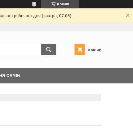
Кошик
ижчого робочого дня (завтра, 07.08).
Кошик
НЯ ОБМІН