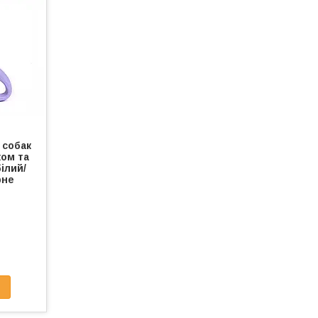
 собак
ком та
білий/
рне