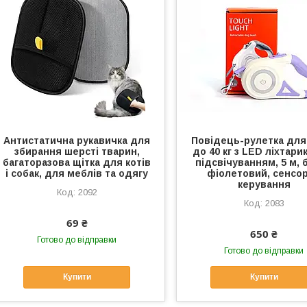
Антистатична рукавичка для
Повідець-рулетка для
збирання шерсті тварин,
до 40 кг з LED ліхтари
багаторазова щітка для котів
підсвічуванням, 5 м, 
і собак, для меблів та одягу
фіолетовий, сенсо
керування
2092
2083
69 ₴
650 ₴
Готово до відправки
Готово до відправки
Купити
Купити