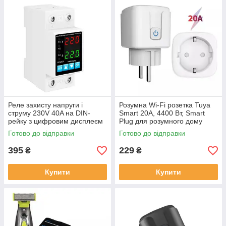
Реле захисту напруги і
Розумна Wi-Fi розетка Tuya
струму 230V 40A на DIN-
Smart 20А, 4400 Вт, Smart
рейку з цифровим дисплеєм
Plug для розумного дому
Google Home та Alexa
Готово до відправки
Готово до відправки
395
229
₴
₴
Купити
Купити