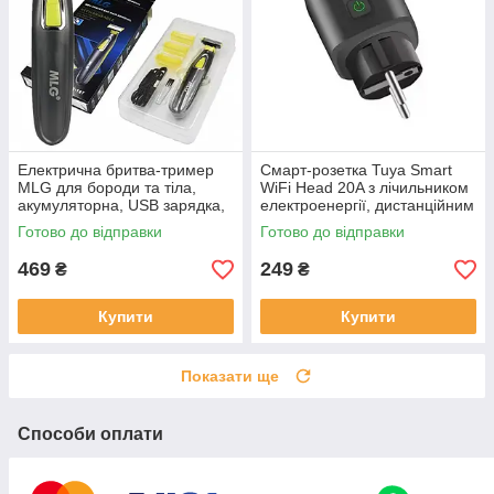
Електрична бритва-тример
Смарт-розетка Tuya Smart
MLG для бороди та тіла,
WiFi Head 20A з лічильником
акумуляторна, USB зарядка,
електроенергії, дистанційним
3 насадки, водостійка
керуванням та таймером,
Готово до відправки
Готово до відправки
чорна
469
249
₴
₴
Купити
Купити
Показати ще
Способи оплати