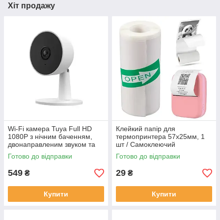
Хіт продажу
Wi-Fi камера Tuya Full HD
Клейкий папір для
1080P з нічним баченням,
термопринтера 57х25мм, 1
двонаправленим звуком та
шт / Самоклеючий
детектором руху
термопапір для наклейок
Готово до відправки
Готово до відправки
549
29
₴
₴
Купити
Купити