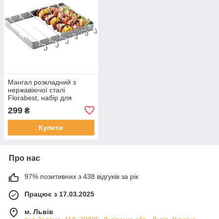
Мангал розкладний з
нержавіючої сталі
Florabest, набір для
шашлику з 6 шампурами,
299
₴
похідний, 35х25 см
Купити
Про нас
97% позитивних з 438 відгуків за рік
Працює з 17.03.2025
м. Львів