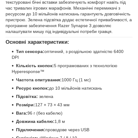
текстуровані бічні вставки забезпечують комфорт навіть під
час тривалих ігрових марафонів. Механічні перемикачі з
ресурсом до 10 мільйонів натискань гарантують довговічність
пристрою. Зелена підсвітка додає естетичної привабливості, а
програмне забезпечення Razer Synapse 3 дозволяє
налаштувати мишу під індивідуальні потреби гравця.
Основні характеристики:
Тип сенсора:
оптичний, з роздільною здатністю 6400
DPI
Кількість кнопок:
5 програмованих з технологією
Hyperesponse™
Частота опитування:
1000 Гц (1 мс)
Ресурс кнопок:
до 10 мільйонів натискань
Підсвітка:
зелена
Розміри:
127 × 73 × 43 мм
Вага:
96 г (без кабелю)
Довжина кабелю:
1,8 м
Підключення:
проводове через USB
Сумісність:
Windows 7 / 8 / 10