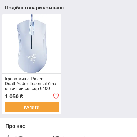
Подібні товари компанії
Ігрова миша Razer
DeathAdder Essential біла,
оптичний сенсор 6400
DPI, 5 програмованих
1 050
₴
кнопок, ергономічний
дизайн
Купити
Про нас