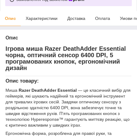
Опис
Характеристики
Доставка
Оплата
Умови п
Опис
Ігрова миша Razer DeathAdder Essential
чорна, оптичний сенсор 6400 DPI, 5
програмованих кнопок, ергономічний
дизайн
Опис товару:
Миша
Razer DeathAdder Essential
— це класичний вибір для
геймерів, які шукають надійний та ергономічний інструмент
для тривалих ігрових сесій. Завдяки оптичному сенсору з
роздільною здатністю 6400 DPI, вона забезпечує точне та
швидке відстеження рухів. П'ять програмованих кнопок з
технологією Hyperesponse™ гарантують миттєву реакцію, що
є критично важливим у швидких іграх.
Ергономічна форма, розроблена для правої руки, та