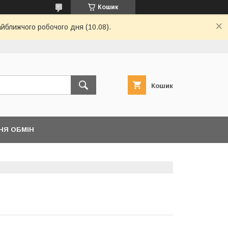
Кошик
айближчого робочого дня (10.08).
Кошик
НЯ ОБМІН