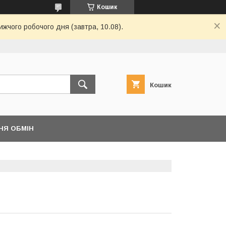
Кошик
ижчого робочого дня (завтра, 10.08).
Кошик
НЯ ОБМІН