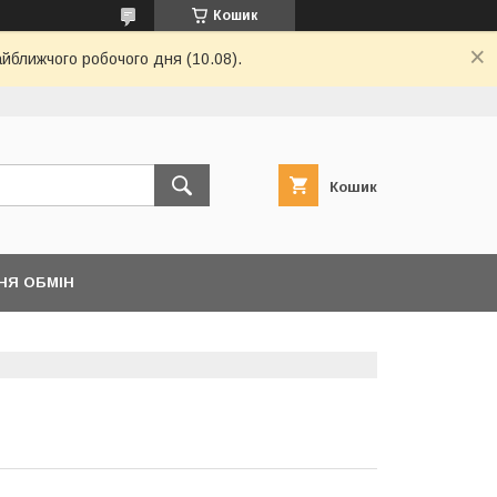
Кошик
айближчого робочого дня (10.08).
Кошик
НЯ ОБМІН