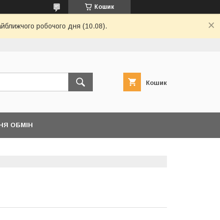
Кошик
айближчого робочого дня (10.08).
Кошик
НЯ ОБМІН