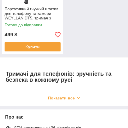
Портативний гнучкий штатив
для телефону та камери
WEYLLAN DT5, тримач з
кульовою головкою 360°,
Готово до відправки
сумісний з GoPro і DSLR
499
₴
Купити
Тримачі для телефонів: зручність та
безпека в кожному русі
Забудьте про незручності, пов'язані з використанням
Показати все
телефону в невідповідних умовах.
Тримачі для телефонів
— це універсальний аксесуар, який забезпечує надійну
фіксацію вашого гаджета, дозволяючи вам користуватися
Про нас
ним безпечно та комфортно в автомобілі, вдома, в офісі чи
на велосипеді. Завдяки тримачу ви можете вільно
97% позитивних з 436 відгуків за рік