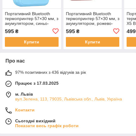
Портативний Bluetooth
Портативний Bluetooth
Пор
термопринтер 57×30 мм, з
термопринтер 57×30 мм, з
терм
акумулятором, синьо-
акумулятором, рожево-
X5 B
білий + 1 рулон
білий + 1 рулон
акум
595
595
499
₴
₴
термопаперу
термопаперу
прин
руло
Купити
Купити
Про нас
97% позитивних з 436 відгуків за рік
Працює з 17.03.2025
м. Львів
вул.Зелена, 113, 79035, Львівська обл., Львів, Україна
Контакти
Сьогодні вихідний
Показати весь графік роботи