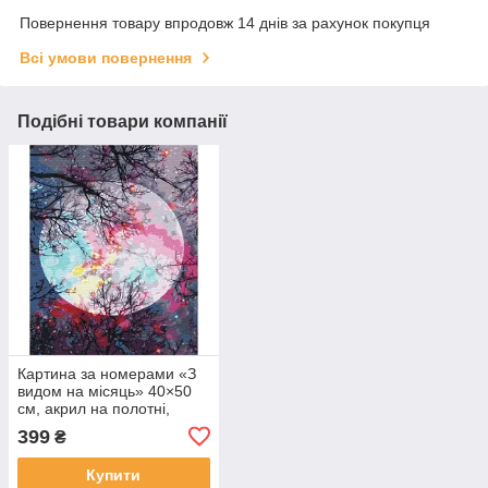
Повернення товару впродовж 14 днів за рахунок покупця
Всі умови повернення
Подібні товари компанії
Картина за номерами «З
видом на місяць» 40×50
см, акрил на полотні,
набір для творчості з
399
₴
пензлями та фарбами
Купити