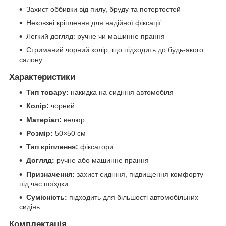
Захист оббивки від пилу, бруду та потертостей
Нековзні кріплення для надійної фіксації
Легкий догляд: ручне чи машинне прання
Стриманий чорний колір, що підходить до будь-якого
салону
Характеристики
Тип товару:
накидка на сидіння автомобіля
Колір:
чорний
Матеріал:
велюр
Розмір:
50×50 см
Тип кріплення:
фіксатори
Догляд:
ручне або машинне прання
Призначення:
захист сидіння, підвищення комфорту
під час поїздки
Сумісність:
підходить для більшості автомобільних
сидінь
Комплектація