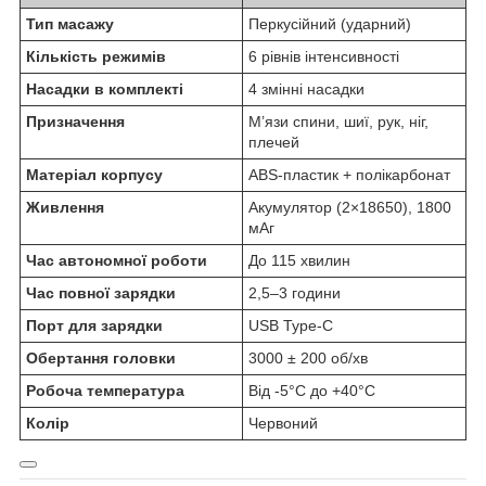
Тип масажу
Перкусійний (ударний)
Кількість режимів
6 рівнів інтенсивності
Насадки в комплекті
4 змінні насадки
Призначення
М’язи спини, шиї, рук, ніг,
плечей
Матеріал корпусу
ABS-пластик + полікарбонат
Живлення
Акумулятор (2×18650), 1800
мАг
Час автономної роботи
До 115 хвилин
Час повної зарядки
2,5–3 години
Порт для зарядки
USB Type-C
Обертання головки
3000 ± 200 об/хв
Робоча температура
Від -5°C до +40°C
Колір
Червоний