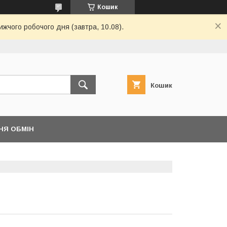
Кошик
ижчого робочого дня (завтра, 10.08).
Кошик
НЯ ОБМІН