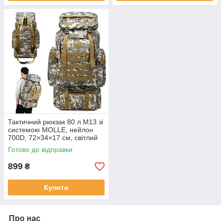
Тактичний рюкзак 80 л M13 зі
системою MOLLE, нейлон
700D, 72×34×17 см, світлий
піксель, туристичний
Готово до відправки
військовий рюкзак
899
₴
Купити
Про нас