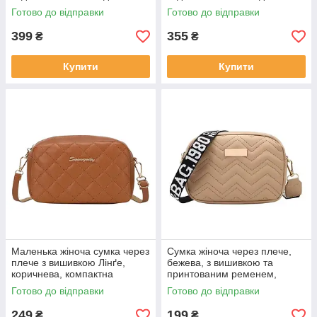
Готово до відправки
Готово до відправки
399
355
₴
₴
Купити
Купити
Маленька жіноча сумка через
Сумка жіноча через плече,
плече з вишивкою Лінґе,
бежева, з вишивкою та
коричнева, компактна
принтованим ременем,
кросбоді з ременем, стильна
мінімалістична, повсякденна
Готово до відправки
Готово до відправки
сумка
249
199
₴
₴