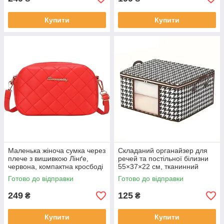
Купити
Купити
Маленька жіноча сумка через
Складаний органайзер для
плече з вишивкою Лінґе,
речей та постільної білизни
червона, компактна кросбоді
55×37×22 см, тканинний
з ременем, стильна сумка
чохол для шафи та
Готово до відправки
Готово до відправки
зберігання одягу
249
125
₴
₴
Купити
Купити